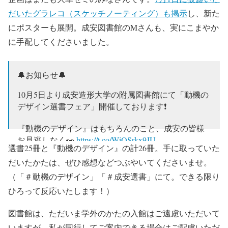
だいたグラレコ（スケッチノーティング）も掲示
し、新た
にポスターも展開。成安図書館のMさんも、実にこまやか
に手配してくださいました。
🔔お知らせ🔔
10月5日より成安造形大学の附属図書館にて「動機の
デザイン選書フェア」開催しております❗️
『動機のデザイン』はもちろんのこと、成安の皆様
お見逃しなく👀
https://t.co/WiOSrkx9JU
選書25冊と『動機のデザイン』の計26冊。手に取っていた
pic.twitter.com/oZEjeqlbvB
だいたかたは、ぜひ感想などつぶやいてくださいませ。
— 動機のデザイン選書@成安図書館 (@doukinodesign)
（「＃動機のデザイン」「＃成安選書」にて。できる限り
October 7, 2022
ひろって反応いたします！）
図書館は、ただいま学外のかたの入館はご遠慮いただいて
いますが、私が同行してご案内できる場合はご配慮いただ