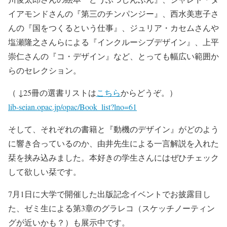
イアモンドさんの『第三のチンパンジー』、西水美恵子さ
んの『国をつくるという仕事』、ジュリア・カセムさんや
塩瀬隆之さんらによる『インクルーシブデザイン』、上平
崇仁さんの『コ・デザイン』など、とっても幅広い範囲か
らのセレクション。
（ ↓25冊の選書リストは
こちら
からどうぞ。）
lib-seian.opac.jp/opac/Book_list?lno=61
そして、それぞれの書籍と『動機のデザイン』がどのよう
に響き合っているのか、由井先生による一言解説を入れた
栞を挟み込みました。本好きの学生さんにはぜひチェック
して欲しい栞です。
7月1日に大学で開催した出版記念イベントでお披露目し
た、ゼミ生による第3章のグラレコ（スケッチノーティン
グが近いかも？）も展示中です。