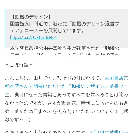
【動機のデザイン】
図書館入口付近で、新たに「動機のデザイン選書フ
ェア」コーナーを展開しています。
https://t.co/OvkCx8sNe4
本学客員教授の由井真波先生が執筆された「動機の
デザイン」（ビー・エヌ・エヌ刊）は、書店で選書
フェアも展開された本です。
＊こぼれ話＊
このたび著者の由井先生が自ら（続きます
pic.twitter.com/1wBMcOv5d6
こんにちは、由井です。7月から9月にかけて、
大垣書店京
都本店さんで開催いただいた『動機のデザイン』選書フェ
— 成安造形大学附属図書館 (@seian_library)
October 7,
2022
ア
。廃刊になった書籍もあってすべてを並べることは適わ
なかったのですが、さすが図書館。廃刊になったものも含
め、選んだ25冊すべてをそろえていただいています！（感
激です～！）
企画はまたも大草ゼミのみなさんです。
7月1日に披露いた