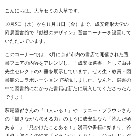
こんにちは。大草ゼミの大草です。
10月5日（水）から11月11日（金）まで、成安造形大学の
附属図書館で『動機のデザイン』選書コーナーを設置して
いただいています。
このコーナーでは、8月に京都市内の書店で開催された選
書フェアの内容をアレンジし、「成安版選書」として由井
先生セレクトの25冊を展示しています。ゼミ生・教員・図
書館のコラボレーションで実現しました。なんと、選書の
中で図書館になかった書籍は新たに購入してくださったん
ですよ！
萩尾望都さんの『11人いる！』や、サニー・ブラウンさん
の『描きながら考える力』のように成安生なら「読んだ頃
ある！」「見かけたことある！」漫画や書籍に始まり、谷
川俊太郎さんの絵本『どうぶつしんぶん』、ジャレド・ダ